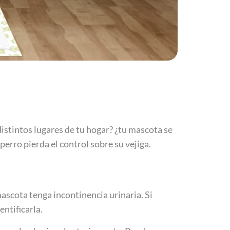
istintos lugares de tu hogar? ¿tu mascota se
erro pierda el control sobre su vejiga.
mascota tenga incontinencia urinaria. Si
ntificarla.