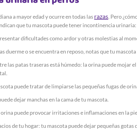
 urinaria en perros
razas
diana a mayor edad y ocurre en todas las
. Pero ¿cóm
 indican que tu mascota puede tener incontinencia urinaria:
resentar dificultades como ardor y otras molestias al mom
s duerme o se encuentra en reposo, notas que tu mascota d
re las patas traseras está húmedo: la orina puede mojar el
tal.
scota puede tratar de limpiarse las pequeñas fugas de orin
 puede dejar manchas en la cama de tu mascota.
 orina puede provocar irritaciones e inflamaciones en la pi
acios de tu hogar: tu mascota puede dejar pequeñas gotas d