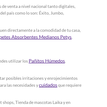
e venta a nivel nacional tanto digitales,
del país como lo son: Éxito, Jumbo,
guen directamente a la comodidad de tu casa,
petes Absorbentes Medianos Petys
.
Pañitos Húmedos
des utilizar los
.
vitar posibles irritaciones y enrojecimientos
cuidados
ara las necesidades y
que requiere
t shops, Tienda de mascotas Laika y en