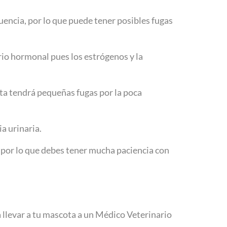
ncia, por lo que puede tener posibles fugas
io hormonal pues los estrógenos y la
ota tendrá pequeñas fugas por la poca
ia urinaria.
s por lo que debes tener mucha paciencia con
a llevar a tu mascota a un Médico Veterinario