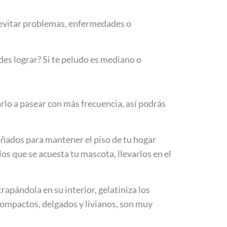
 evitar problemas, enfermedades o
des lograr? Si te peludo es mediano o
rlo a pasear con más frecuencia, así podrás
ñados para mantener el piso de tu hogar
los que se acuesta tu mascota, llevarlos en el
apándola en su interior, gelatiniza los
 compactos, delgados y livianos, son muy