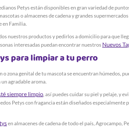
ianos Petys están disponibles en gran variedad de puntos d
a mascotas o almacenes de cadena y grandes supermercados 
 en Familia.
os nuestros productos y pedirlos a domicilio para que lle
Nuevos Ta
personas interesadas puedan encontrar nuestros
s para limpiar a tu perro
n o zona genital de tu mascota se encuentran húmedos, pue
n un agradable aroma.
sté siempre limpio
, así puedes cuidar su piel y pelaje, y e
medos Petys con fragancia están diseñados especialmente p
tys
en almacenes de cadena de todo el país, Agrocampo, Pe