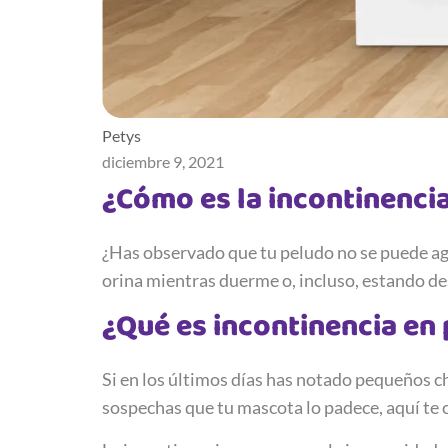
Petys
diciembre 9, 2021
¿Cómo es la incontinencia
¿Has observado que tu peludo no se puede agu
orina mientras duerme o, incluso, estando de
¿Qué es incontinencia en
Si en los últimos días has notado pequeños ch
sospechas que tu mascota lo padece, aquí te c