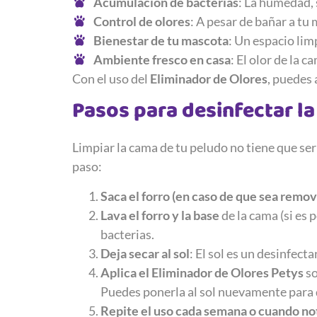
Acumulación de bacterias
: La humedad, 
Control de olores
: A pesar de bañar a tu
Bienestar de tu mascota
: Un espacio lim
Ambiente fresco en casa
: El olor de la 
Con el uso del
Eliminador de Olores
, puedes 
Pasos para desinfectar l
Limpiar la cama de tu peludo no tiene que se
paso:
Saca el forro (en caso de que sea remov
Lava el forro y la base
de la cama (si es 
bacterias.
Deja secar al sol
: El sol es un desinfec
Aplica el Eliminador de Olores Petys
so
Puedes ponerla al sol nuevamente para q
Repite el uso cada semana o cuando not