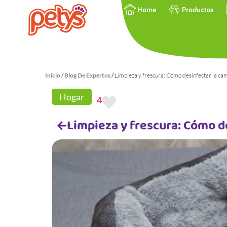
Home
Productos
Inicio
/
Blog De Expertos
/
Limpieza y frescura: Cómo desinfectar la ca
Hogar
4
Limpieza y frescura: Cómo d