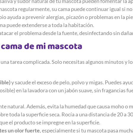
saliva y sudor natural de tu mascota pueden fomentar la ap
 mascota regularmente, su cama puede continuar igual si no 
pio ayuda a prevenir alergias, picazón o problemas en la pie
cama puede extenderse a toda la habitación.
atacar el problema desde la fuente, desinfectando sin dañar 
a cama de mi mascota
r una tarea complicada. Solo necesitas algunos minutos y l
ible)
y sacude el exceso de pelo, polvo y migas. Puedes ayud
posible) en la lavadora con un jabón suave, sin fragancias fu
tante natural. Además, evita la humedad que causa moho o m
bre toda la superficie seca. Rocía a una distancia de 20 a 3
ue el producto se impregne en la superficie.
es un olor fuerte
, especialmente si tu mascota pasa much