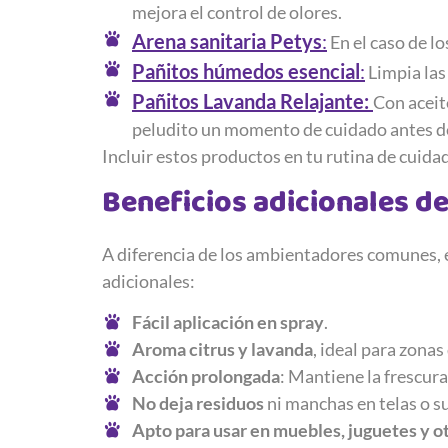
mejora el control de olores.
Arena sanitaria Petys
:
En el caso de lo
Pañitos húmedos esencial
:
Limpia las
Pañitos Lavanda Relajante:
Con aceit
peludito un momento de cuidado antes d
Incluir estos productos en tu rutina de cuidad
Beneficios adicionales de
A diferencia de los ambientadores comunes, e
adicionales:
Fácil aplicación en spray
.
Aroma citrus y lavanda
, ideal para zonas
Acción prolongada
: Mantiene la frescur
No deja residuos
ni manchas en telas o su
Apto para usar en muebles, juguetes y ot