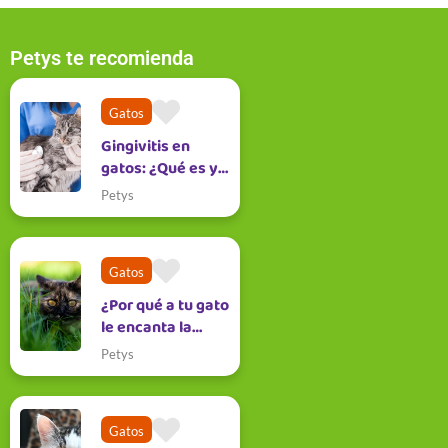
Petys te recomienda
Gatos
Gingivitis en
gatos: ¿Qué es y
cómo tratarla?
Petys
Gatos
¿Por qué a tu gato
le encanta la
hierba de menta?
Petys
Gatos