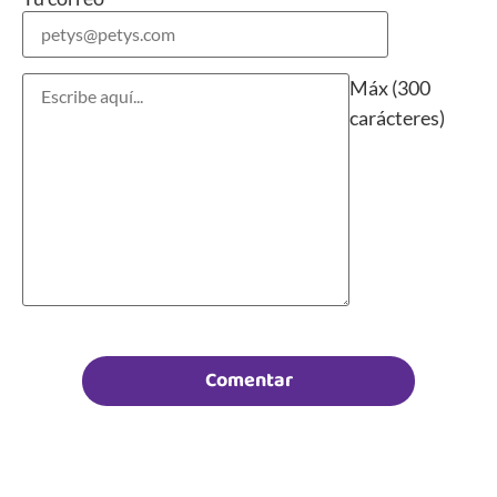
Máx (300
carácteres)