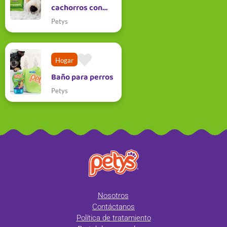
cachorros con
Pañitos Húmedos
Petys
Petys
Hogar
Baño para perros
Petys
Nosotros
Contáctanos
Política de tratamiento