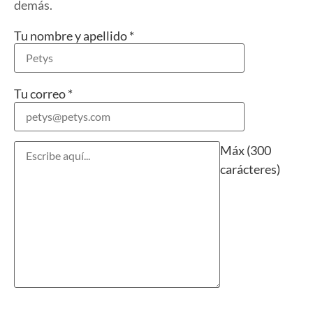
demás.
Tu nombre y apellido
*
Tu correo
*
Máx (300
carácteres)