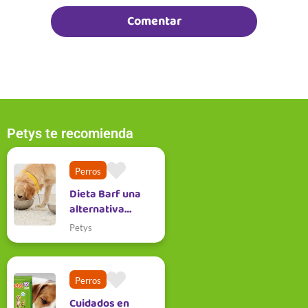
Petys te recomienda
Perros
Dieta Barf una
alternativa
natural para tu
Petys
peludo
Perros
Cuidados en