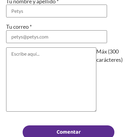
Tu nombre y apellido
*
Tu correo
*
Máx (300
carácteres)