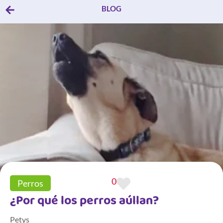
BLOG
0
Perros
¿Por qué los perros aúllan?
Petys