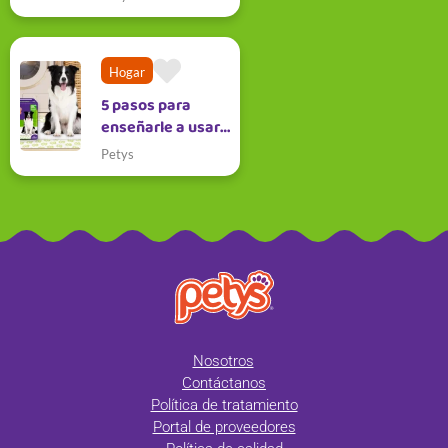
identificarla
Hogar
5 pasos para
enseñarle a usar
los tapetes a mi
Petys
mascota
Nosotros
Contáctanos
Política de tratamiento
Portal de proveedores