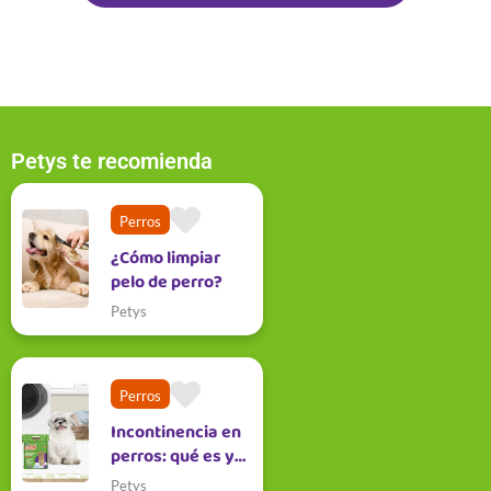
Petys te recomienda
Perros
¿Cómo limpiar
pelo de perro?
Petys
Perros
Incontinencia en
perros: qué es y
cómo
Petys