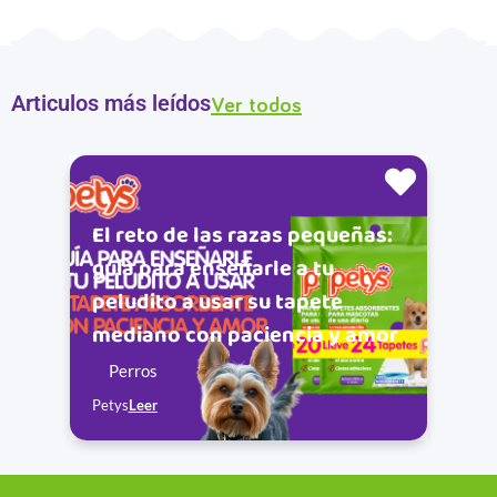
Articulos más leídos
Ver todos
El reto de las razas pequeñas:
guía para enseñarle a tu
peludito a usar su tapete
mediano con paciencia y amor
Perros
Petys
Leer