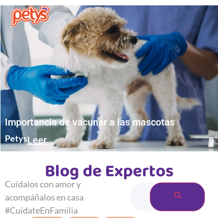
Importancia de vacunar a las mascotas
Petys
Leer
Blog de Expertos
Cuídalos con amor y
acompáñalos en casa
#CuídateEnFamilia